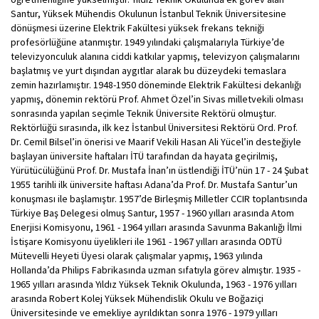
Santur, Yüksek Mühendis Okulunun İstanbul Teknik Üniversitesine
dönüşmesi üzerine Elektrik Fakültesi yüksek frekans tekniği
profesörlüğüne atanmıştır. 1949 yılındaki çalışmalarıyla Türkiye’de
televizyonculuk alanına ciddi katkılar yapmış, televizyon çalışmalarını
başlatmış ve yurt dışından aygıtlar alarak bu düzeydeki temaslara
zemin hazırlamıştır. 1948-1950 döneminde Elektrik Fakültesi dekanlığı
yapmış, dönemin rektörü Prof. Ahmet Özel’in Sivas milletvekili olması
sonrasında yapılan seçimle Teknik Üniversite Rektörü olmuştur.
Rektörlüğü sırasında, ilk kez İstanbul Üniversitesi Rektörü Ord. Prof.
Dr. Cemil Bilsel’in önerisi ve Maarif Vekili Hasan Ali Yücel’in desteğiyle
başlayan üniversite haftaları İTÜ tarafından da hayata geçirilmiş,
Yürütücülüğünü Prof. Dr. Mustafa İnan’ın üstlendiği İTÜ’nün 17 - 24 Şubat
1955 tarihli ilk üniversite haftası Adana’da Prof. Dr. Mustafa Santur’un
konuşması ile başlamıştır. 1957’de Birleşmiş Milletler CCIR toplantısında
Türkiye Baş Delegesi olmuş Santur, 1957 - 1960 yılları arasında Atom
Enerjisi Komisyonu, 1961 - 1964 yılları arasında Savunma Bakanlığı İlmi
İstişare Komisyonu üyelikleri ile 1961 - 1967 yılları arasında ODTÜ
Mütevelli Heyeti Üyesi olarak çalışmalar yapmış, 1963 yılında
Hollanda’da Philips Fabrikasında uzman sıfatıyla görev almıştır. 1935 -
1965 yılları arasında Yıldız Yüksek Teknik Okulunda, 1963 - 1976 yılları
arasında Robert Kolej Yüksek Mühendislik Okulu ve Boğaziçi
Üniversitesinde ve emekliye ayrıldıktan sonra 1976 - 1979 yılları