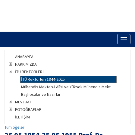
Toggl
naviga
ANASAYFA
HAKKIMIZDA
İTÜ REKTÖRLERİ
İTÜ Rektörleri 1944-2025
Mühendis Mekteb-i Âlîsi ve Yüksek Mühendis Mektebi Müdürleri 1910-1944
Başhocalar ve Nazırlar
MEVZUAT
FOTOĞRAFLAR
İLETİŞİM
Tüm öğeler
26.05.1954-25.06.1955 Prof. Dr.