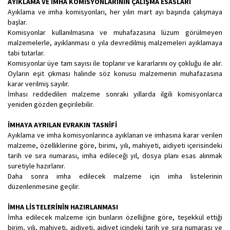
AYIKLAMA VE İMHA KOMİSYONLARININ ÇALIŞMA ESASLARI
Ayıklama ve imha komisyonları, her yılın mart ayı başında çalışmaya
başlar.
Komisyonlar kullanılmasına ve muhafazasına lüzum görülmeyen
malzemelerle, ayıklanması o yıla devredilmiş malzemeleri ayıklamaya
tabi tutarlar.
Komisyonlar üye tam sayısı ile toplanır ve kararlarını oy çokluğu ile alır.
Oyların eşit çıkması halinde söz konusu malzemenin muhafazasına
karar verilmiş sayılır.
İmhası reddedilen malzeme sonraki yıllarda ilgili komisyonlarca
yeniden gözden geçirilebilir.
İMHAYA AYRILAN EVRAKIN TASNİFİ
Ayıklama ve imha komisyonlarınca ayıklanan ve imhasına karar verilen
malzeme, özelliklerine göre, birimi, yılı, mahiyeti, aidiyeti içerisindeki
tarih ve sıra numarası, imha edileceği yıl, dosya planı esas alınmak
suretiyle hazırlanır.
Daha sonra imha edilecek malzeme için imha listelerinin
düzenlenmesine geçilir.
İMHA LİSTELERİNİN HAZIRLANMASI
İmha edilecek malzeme için bunların özelliğine göre, teşekkül ettiği
birim, yılı, mahiyeti, aidiyeti, aidiyet içindeki tarih ve sıra numarası ve