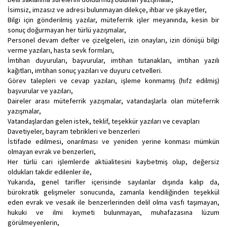
İsimsiz, imzasız ve adresi bulunmayan dilekçe, ihbar ve şikayetler,
Bilgi için gönderilmiş yazılar, müteferrik işler meyanında, kesin bir
sonuç doğurmayan her türlü yazışmalar,
Personel devam defter ve çizelgeleri, izin onayları, izin dönüşü bilgi
verme yazıları, hasta sevk formları,
İmtihan duyuruları, başvurular, imtihan tutanakları, imtihan yazılı
kağıtları, imtihan sonuç yazıları ve duyuru cetvelleri.
Görev talepleri ve cevap yazıları, işleme konmamış (hıfz edilmiş)
başvurular ve yazıları,
Daireler arası müteferrik yazışmalar, vatandaşlarla olan müteferrik
yazışmalar,
Vatandaşlardan gelen istek, teklif, teşekkür yazıları ve cevapları
Davetiyeler, bayram tebrikleri ve benzerleri
İstifade edilmesi, onarılması ve yeniden yerine konması mümkün
olmayan evrak ve benzerleri,
Her türlü cari işlemlerde aktüalitesini kaybetmiş olup, değersiz
oldukları takdir edilenler ile,
Yukarıda, genel tarifler içerisinde sayılanlar dışında kalıp da,
bürokratik gelişmeler sonucunda, zamanla kendiliğinden teşekkül
eden evrak ve vesaik ile benzerlerinden delil olma vasfı taşımayan,
hukuki ve ilmi kıymeti bulunmayan, muhafazasına lüzum
görülmeyenlerin,