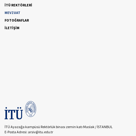
İTÜ REKTÖRLERİ
MEVZUAT
FOTOĞRAFLAR
İLETİŞİM
İTÜ Ayazağa kampüsü Rektörlük binası zemin katı Maslak / İSTANBUL
E-Posta Adresi: arsiv@itu.edu.tr