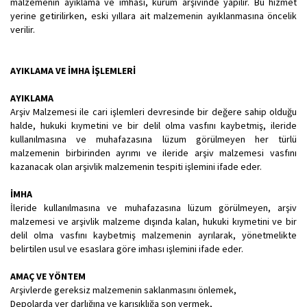
malzemenin ayıklama ve imhası, kurum arşivinde yapılır. Bu hizmet
yerine getirilirken, eski yıllara ait malzemenin ayıklanmasına öncelik
verilir.
AYIKLAMA VE İMHA İŞLEMLERİ
AYIKLAMA
Arşiv Malzemesi ile cari işlemleri devresinde bir değere sahip olduğu
halde, hukuki kıymetini ve bir delil olma vasfını kaybetmiş, ileride
kullanılmasına ve muhafazasına lüzum görülmeyen her türlü
malzemenin birbirinden ayrımı ve ileride arşiv malzemesi vasfını
kazanacak olan arşivlik malzemenin tespiti işlemini ifade eder.
İMHA
İleride kullanılmasına ve muhafazasına lüzum görülmeyen, arşiv
malzemesi ve arşivlik malzeme dışında kalan, hukuki kıymetini ve bir
delil olma vasfını kaybetmiş malzemenin ayrılarak, yönetmelikte
belirtilen usul ve esaslara göre imhası işlemini ifade eder.
AMAÇ VE YÖNTEM
Arşivlerde gereksiz malzemenin saklanmasını önlemek,
Depolarda yer darlığına ve karışıklığa son vermek,