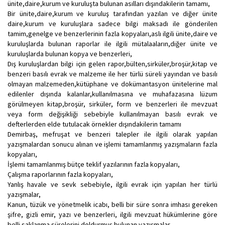
ünite,daire,kurum ve kuruluşta bulunan asılları dışındakilerin tamamı,
Bir ünite,daire,kurum ve kuruluş tarafından yazılan ve diğer ünite
daire,kurum ve kuruluşlara sadece bilgi maksadı ile gönderilen
tamim,genelge ve benzerlerinin fazla kopyaları,aslı ilgili ünite,daire ve
kuruluşlarda bulunan raporlar ile ilgili mütalaaların,diğer ünite ve
kuruluşlarda bulunan kopya ve benzerleri,
Dış kuruluşlardan bilgi için gelen rapor,bülten,sirküler,broşür,kitap ve
benzeri basılı evrak ve malzeme ile her türlü süreli yayından ve basılı
olmayan malzemeden,kütüphane ve dokümantasyon ünitelerine mal
edilenler dışında kalanlar,kullanılmasına ve muhafazasına lüzum
görülmeyen kitap,broşür, sirküler, form ve benzerleri ile mevzuat
veya form değişikliği sebebiyle kullanılmayan basılı evrak ve
defterlerden elde tutulacak örnekler dışındakilerin tamamı
Demirbaş, mefruşat ve benzeri talepler ile ilgili olarak yapılan
yazışmalardan sonucu alınan ve işlemi tamamlanmış yazışmaların fazla
kopyaları,
İşlemi tamamlanmış bütçe teklif yazılarının fazla kopyaları,
Çalışma raporlarının fazla kopyaları,
Yanlış havale ve sevk sebebiyle, ilgili evrak için yapılan her türlü
yazışmalar,
Kanun, tüzük ve yönetmelik icabı, belli bir süre sonra imhası gereken
şifre, gizli emir, yazı ve benzerleri, ilgili mevzuat hükümlerine göre
belli saklanma sürelerini doldurmuş bulunan yazışmalar,