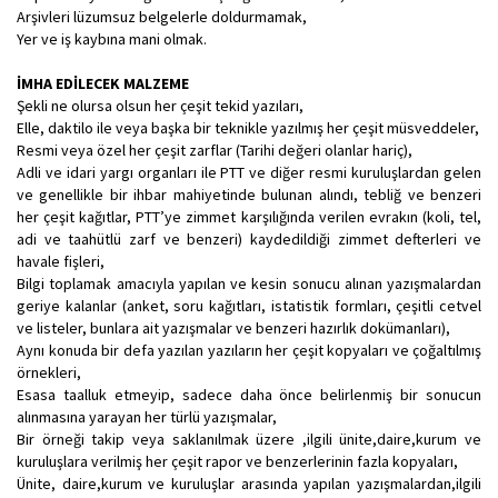
Arşivleri lüzumsuz belgelerle doldurmamak,
Yer ve iş kaybına mani olmak.
İMHA EDİLECEK MALZEME
Şekli ne olursa olsun her çeşit tekid yazıları,
Elle, daktilo ile veya başka bir teknikle yazılmış her çeşit müsveddeler,
Resmi veya özel her çeşit zarflar (Tarihi değeri olanlar hariç),
Adli ve idari yargı organları ile PTT ve diğer resmi kuruluşlardan gelen
ve genellikle bir ihbar mahiyetinde bulunan alındı, tebliğ ve benzeri
her çeşit kağıtlar, PTT’ye zimmet karşılığında verilen evrakın (koli, tel,
adi ve taahütlü zarf ve benzeri) kaydedildiği zimmet defterleri ve
havale fişleri,
Bilgi toplamak amacıyla yapılan ve kesin sonucu alınan yazışmalardan
geriye kalanlar (anket, soru kağıtları, istatistik formları, çeşitli cetvel
ve listeler, bunlara ait yazışmalar ve benzeri hazırlık dokümanları),
Aynı konuda bir defa yazılan yazıların her çeşit kopyaları ve çoğaltılmış
örnekleri,
Esasa taalluk etmeyip, sadece daha önce belirlenmiş bir sonucun
alınmasına yarayan her türlü yazışmalar,
Bir örneği takip veya saklanılmak üzere ,ilgili ünite,daire,kurum ve
kuruluşlara verilmiş her çeşit rapor ve benzerlerinin fazla kopyaları,
Ünite, daire,kurum ve kuruluşlar arasında yapılan yazışmalardan,ilgili