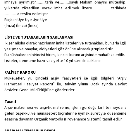
imhaya ayrılmıştır...........tarih ve...........sayılı Makam onayını müteakip,
yukarıda zikredilen evrak imha edilmek üzere......................tarihinde
..............’a teslim edilmiştir.
Başkan Üye Üye Üye Üye
(İmza) (İmza) (İmza)
LİSTE VE TUTANAKLARIN SAKLANMASI
İkişer nüsha olarak hazırlanan imha listeleri ve tutanakları, bunlarla ilgili
yazışma ve onaylar, aidiyetleri göz önüne alınarak gruplandırılır.
Bu nüshalardan birincisi birim, ikincisi kurum arşivinde muhafaza edilir.
Listeler, denetime hazır vaziyette 10 yıl süre ile saklanır.
FALİYET RAPORU
Mükellefler, yıl içindeki arşiv faaliyetleri ile ilgili bilgileri “Arşiv
Hizmetleri Faaliyet Raporu” ile, takvim yılının Ocak ayında Devlet
Arşivleri Genel Müdürlüğü’ne gönderirler.
Tasnif
Arşiv malzemesi ve arşivlik malzeme, işlem gördüğü tarihte meydana
gelen teşekkül ve münasebet biçimlerine uymak suretiyle düzenleme
esasına dayanan Organik Metodla (Provenance Sistemi) tasnif edilir.
ARŞİV MALZEMESİNİN DEVRİ