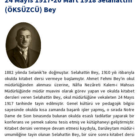
(ÖKSÜZCÜ) Bey
1882 yılında Selanik'te doğmuştur. Selahattin Bey, 1910 yılı itibarıyla
okulda kitabet dersi vermeye başlamıştır. Ahmet Fehmi Bey'in okul
müdürlüğünden alınması üzerine, Nâfia Nezâreti Kalem-i Mahsus
Müdürlüğünde müdür muavini olarak görev yapan ve okulda kitabet
dersleri veren Selahattin Bey, okul müdürlüğüne vekaleten 24 Mayıs
1917 tarihinde tayin edilmiştir. Genel kültürü ve pedagojik bilgisi
sayesinde okulda kısa zamanda başarılı işler yapmış, o sırada Notre
Dame de Sion binasında bulunan okulda esaslı tadilatlar yaparak bir
konferans ve yemek salonu tesis etmiş ve kütüphaneyi geliştirmiştir.
Kitabet dersini vermeye devam etmesi kaydıyla, Darüleytam müdür-i
umumiliğine tayin olunan Selahattin Bey, bir süre sonra kitabet dersi