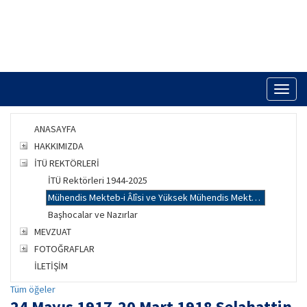
Toggl
naviga
ANASAYFA
HAKKIMIZDA
İTÜ REKTÖRLERİ
İTÜ Rektörleri 1944-2025
Mühendis Mekteb-i Âlîsi ve Yüksek Mühendis Mektebi Müdürleri 1910-1944
Başhocalar ve Nazırlar
MEVZUAT
FOTOĞRAFLAR
İLETİŞİM
Tüm öğeler
24 Mayıs 1917-20 Mart 1918 Selahattin